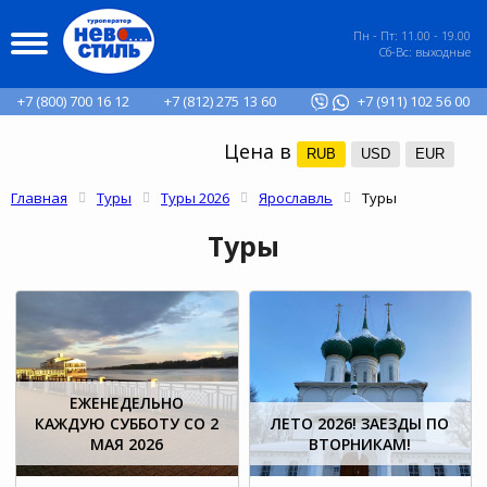
Пн - Пт: 11.00 - 19.00
Сб-Вс: выходные
+7 (800) 700 16 12
+7 (812) 275 13 60
+7 (911) 102 56 00
Цена в
RUB
USD
EUR
Главная
Туры
Туры 2026
Ярославль
Туры
Туры
ЕЖЕНЕДЕЛЬНО
КАЖДУЮ СУББОТУ СО 2
ЛЕТО 2026! ЗАЕЗДЫ ПО
МАЯ 2026
ВТОРНИКАМ!