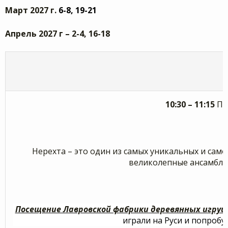
Март 2027 г.
6-8, 19-21
Апрель 2027 г – 2-4, 16-18
10:30 – 11:15
При
Нерехта – это один из самых уникальных и сам
великолепные ансамбли 
Посещение Лавровской фабрики деревянных игру
играли на Руси и попробу