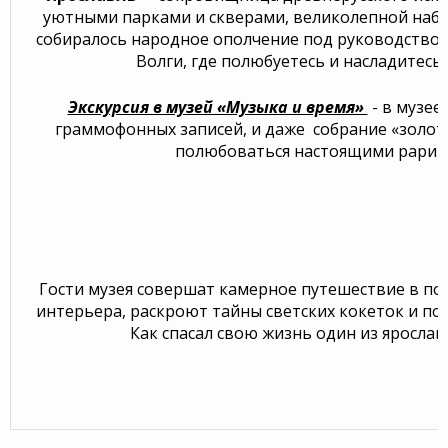
уютными парками и скверами, великолепной набе
собиралось народное ополчение под руководством 
Волги, где полюбуетесь и насладитес
Экскурсия в музей «Музыка и время»
- в музее
граммофонных записей, и даже собрание «золото
полюбоваться настоящими рарите
Гости музея совершат камерное путешествие в по
интерьера, раскроют тайны светских кокеток и поз
Как спасал свою жизнь один из яросла