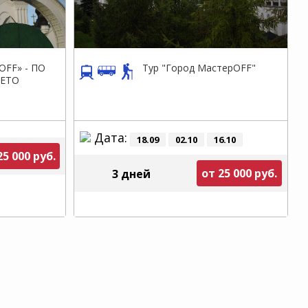
OFF» - ПО
Тур "Город МастерOFF"
ЛЕТО
Дата:
18.09
02.10
16.10
25 000 руб.
от 25 000 руб.
3 дней