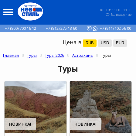
Пн - Пт: 11.00 - 19.00
Сб-Вс: выходные
+7 (800) 700 16 12
+7 (812) 275 13 60
+7 (911) 102 56 00
Цена в
RUB
USD
EUR
Главная
Туры
Туры 2026
Астрахань
Туры
Туры
НОВИНКА!
НОВИНКА!