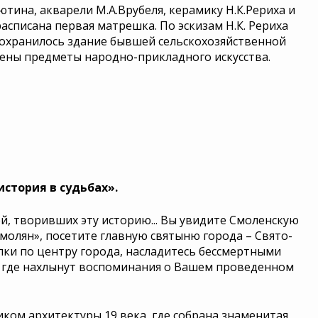
тина, акварели М.А.Врубеля, керамику Н.К.Рериха и
асписана первая матрешка. По эскизам Н.К. Рериха
сохранилось здание бывшей сельскохозяйственной
влены предметы народно-прикладного искусства.
история в судьбах».
й, творивших эту историю... Вы увидите Смоленскую
молян», посетите главную святыню города – Свято-
лки по центру города, насладитесь бессмертными
, где нахлынут воспоминания о Вашем проведенном
ком архитектуры 19 века, где собрана знаменитая