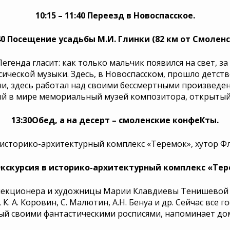
10:15 – 11:40 Переезд в Новоспасское.
40 Посещение усадьбы М.И. Глинки (82 км от Смоленс
 Легенда гласит: как только мальчик появился на свет, 
ической музыки. Здесь, в Новоспасском, прошло детст
ни, здесь работал над своими бессмертными произведе
й в мире мемориальный музей композитора, открытый в
13:30Обед, а на десерт – смоленские конфеКты.
 историко-архитектурный комплекс «Теремок», хутор Фле
 Экскурсия в историко-архитектурный комплекс «Тер
ллекционера и художницы Марии Клавдиевы Тенишевой 
, К. А. Коровин, С. Малютин, А.Н. Бенуа и др. Сейчас все
ый своими фантастическими росписями, напоминает дом