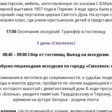
астерских, мебель, изготовленную по эскизам С.В.Малю
рной выставке 1907 года в Париже. А еще здесь была р
ворный» над порталом церкви Святого Духа. На хуторе 
овлен класс, где учили крестьянских детей и предста
17:30
Окончание экскурсий. Трансфер в гостиницу.
3 день (Смоленск)
08:45 – 09:00 Сбор от гостиниц. Выезд на экскурсии.
обусно-пешеходная экскурсия по городу «Смоленск: 
поминания в летописи до современности, о судьбах люде
ды и многое другое, пройдете по «Аллее выдающихся с
с которого высотой с девятиэтажный дом. В ходе прогу
 «Блонье», увидите памятник Твардовскому и Теркину
времени на хуторе Загорье - родине поэта.
галереи
, расположенной в здании, являющемся памятни