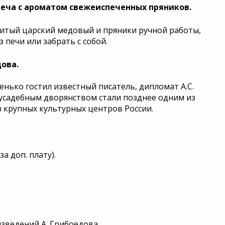
реча с ароматом свежеиспеченных пряников.
енитый царский медовый и пряники ручной работы,
 печи или забрать с собой.
ова.
нько гостил известный писатель, дипломат А.С.
 усадебным дворянством стали позднее одним из
з крупных культурных центров России.
а доп. плату).
изведений А. Грибоедова.