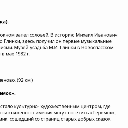
ка).
за окном запел соловей. В историю Михаил Иванович
во Глинки, здесь получил он первые музыкальные
ниями. Музей-усадьба М.И. Глинки в Новоспасском —
 мае 1982 г.
ново. (92 км.)
емок».
стало культурно- художественным центром, где
 гости княжеского имения могут посетить «Теремок»,
ик, сошедший со страниц старых добрых сказок.