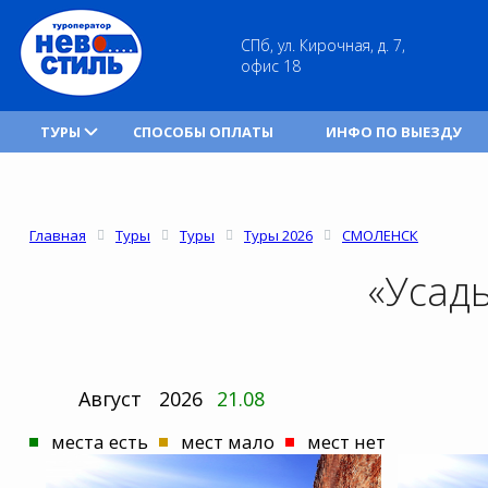
СПб, ул. Кирочная, д. 7,
офис 18
ТУРЫ
СПОСОБЫ ОПЛАТЫ
ИНФО ПО ВЫЕЗДУ
Главная
Туры
Туры
Туры 2026
СМОЛЕНСК
«Усад
Август
2026
21.08
места есть
мест мало
мест нет