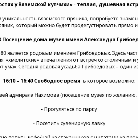
остях у Вяземской купчихи»
-
теплая, душевная вст
ем уникальность вяземского пряника, попробуете знам
ряник, который можно будет продегустировать прямо из
00 Посещение дома-музея имени Александра Грибоед
680 является родовым имением Грибоедовых. Здесь часте
я, «хмелитские» впечатления от встреч со столичным и
т ума». Сегодня родовая усадьба Грибоедовых – один и
16:10 – 16:40 Свободное время
, в которое возможно:
зей адмирала Нахимова (посещение музея по желанию, з
- Прогуляться по парку
- Посетить сувенирную лавку
жно попить кофе/чай из стаканчиков с цитатами из про