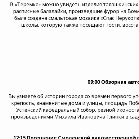
В «Теремке» можно увидеть изделия талашкинских м
расписные балалайки, произведшие фурор на Всеми
была создана смальтовая мозаика «Спас Нерукот
школы, которую также посещают гости, восстан
09:00 Обзорная авт
Вы узнаете об истории города со времен первого у
крепость, знаменитые дома и улицы, площадь Побе
Успенский кафедральный собор, резной иконоста
произведениями Михаила Ивановича Глинки в саду
12:15
Посещение Смоленской художественной 